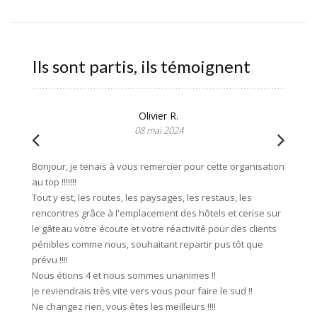
Ils sont partis, ils témoignent
Olivier R.
08 mai 2024
Bonjour, je tenais à vous remercier pour cette organisation
Merci b
au top !!!!!!!
notre s
Tout y est, les routes, les paysages, les restaus, les
avec fer
rencontres grâce à l'emplacement des hôtels et cerise sur
bien ex
le gâteau votre écoute et votre réactivité pour des clients
l'agenc
pénibles comme nous, souhaitant repartir pus tôt que
souci d
prévu !!!!
franch
Nous étions 4 et nous sommes unanimes !!
mobilho
Je reviendrais très vite vers vous pour faire le sud !!
bonheur
Ne changez rien, vous êtes les meilleurs !!!!
sans hé