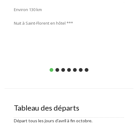
travers
Environ 130 km
rejoind
imposan
Nuit à Saint-Florent en hôtel ***
Enviro
Nuit en
Tableau des départs
Départ tous les jours d'avril à fin octobre.