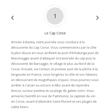
1
Le Cap Corse
Arrivée à Bastia, votre journée vous conduira à la
Cette j
découverte du Cap Corse. Vous commencerez par la côte
Agriate
la plus douce en vous arrêtant au port d'Erbalunga puis de
se suc
Maccinaggio avant d'attaquer la traversée du cap puis la
rejoind
découverte de Barcaggio, le village le plus au Nord de la
aussitô
Corse. Ensuite, via Centuri, le premier port de la pêche à la
travers
langouste en France, vous longerez la côte et ses falaises
de barb
en découvrant de magnifiques criques. Vous pourrez vous
ferez a
arrêter à Canari ou encore à Albo avant de rejoindre
paysage
Nonza, sa tour paoline et sa plage de galets noirs. Vous
désert
arriverez bientôt en vue de Patrimonio, la capitale du vin
de vous
en Corse, avant d'atteindre Saint-Florent et ses plages de
s'impos
sable blanc.
avant d