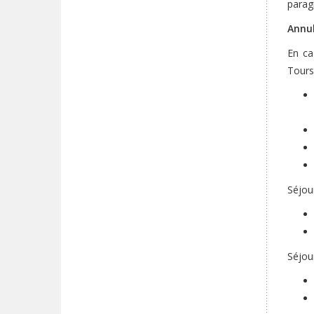
paragr
Annul
En ca
Tours
Séjou
Séjou