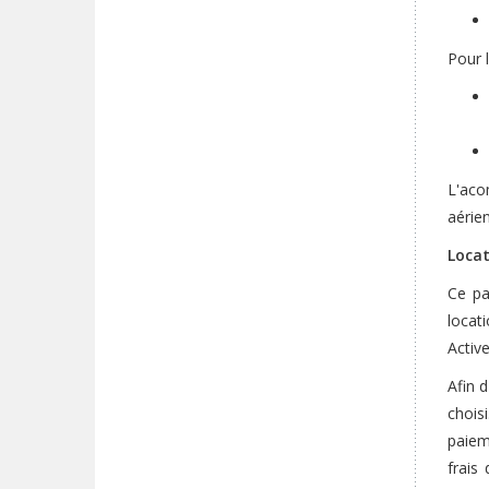
Pour 
L'aco
aérie
Locat
Ce pa
locat
Activ
Afin 
chois
paiem
frais