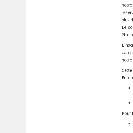
notre
réser
plus 
Le so
être r
L’insc
compte
notre
Cette
Europ
Pour 