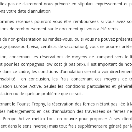
liez pas de clairement nous prévenir en stipulant expréssement et p
ons votre date d'annulation.
ommes retenues pourront vous être remboursées si vous avez sousc
tions de remboursement sur le document qui vous a été remis.
s de non-présentation au rendez-vous, ou si vous ne pouvez présente
yage (passeport, visa, certificat de vaccination), vous ne pourrez pr
tion, concernant les réservations de moyens de transport vers le li
ut pour les compagnies low cost (à bas prix), il est important de not
e dans ce cadre, les conditions d'annulation seront à voir directeme
nsabilité ; en conclusion, les frais concernant ces moyens de t
ulation Europe Active. Seules les conditions particulières et gén
ulation ou de quelque problème que ce soit.
nant le Tourist Trophy, la réservation des ferries n'étant pas liée à 
des hébergements en cas d'annulation des traversées de ferries n
e. Europe Active mettra tout en oeuvre pour proposer à ses client
ent dans le sens inverse) mais tout frais supplémentaire généré par la 