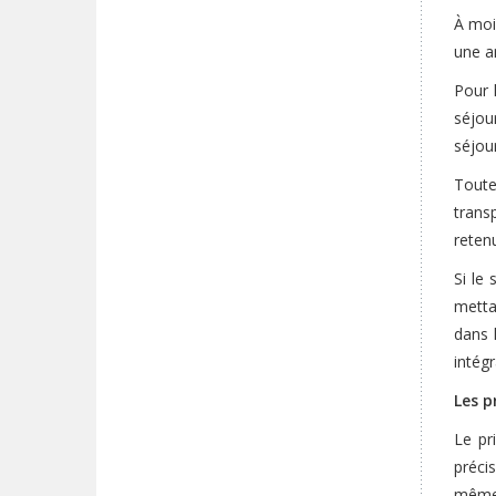
À moi
une an
Pour 
séjou
séjou
Toute
transp
reten
Si le
mettan
dans 
intég
Les p
Le pr
préci
même 