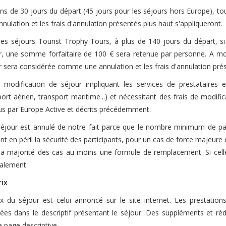
ns de 30 jours du départ (45 jours pour les séjours hors Europe), t
nulation et les frais d'annulation présentés plus haut s'appliqueront.
les séjours Tourist Trophy Tours, à plus de 140 jours du départ, 
r, une somme forfaitaire de 100 € sera retenue par personne. A mo
r sera considérée comme une annulation et les frais d'annulation prés
 modification de séjour impliquant les services de prestataires e
ort aérien, transport maritime...) et nécessitant des frais de modific
us par Europe Active et décrits précédemment.
 séjour est annulé de notre fait parce que le nombre minimum de part
t en péril la sécurité des participants, pour un cas de force majeure 
la majorité des cas au moins une formule de remplacement. Si cell
ralement.
rix
ix du séjour est celui annoncé sur le site internet. Les prestation
sées dans le descriptif présentant le séjour. Des suppléments et ré
page descriptive.