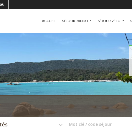
au
ACCUEIL
SÉJOUR RANDO
SÉJOUR VÉLO
ités
Mot clé / code séjour