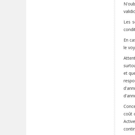
N'oub
validi
Les s
condi
En ca
le vo
Atten
surto
et qu
respo
d'ann
d'ann
Concer
coût 
Activ
contin