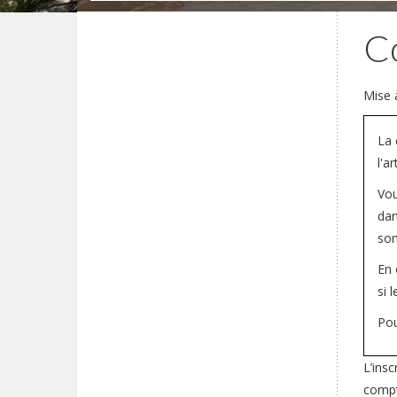
Co
Mise 
La 
l'a
Vou
dan
son
En 
si 
Pou
L’insc
compte