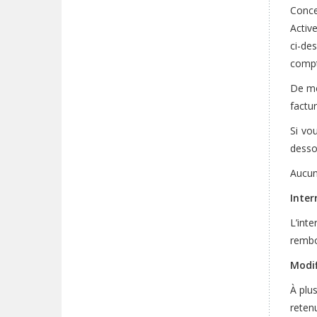
Conce
Active
ci-de
compte
De mê
factu
Si vo
desso
Aucun 
Inter
L’int
rembo
Modif
À plu
reten