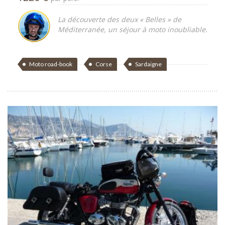
La découverte des deux « Belles » de
Méditerranée, un séjour à moto inoubliable.
Moto road-book
Corse
Sardaigne