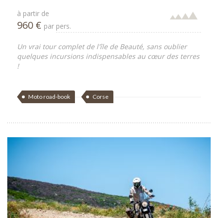
à partir de
960 €
par pers.
Un vrai tour complet de l'île de Beauté, sans oublier
quelques incursions indispensables au cœur des terres
!
Moto road-book
Corse