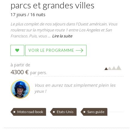
parcs et grandes villes
17 jours / 16 nuits
Le plus complet de nos séjours dans l'Ouest américain. Vous
roulerez sur la mythique route 1 entre Los Angeles et San
Francisco. Puis, vous ...
Lire la suite
VOIR LE PROGRAMME
à partir de
4300 €
par pers.
Vous en aurez tout simplement plein les
yeux !
Moto road-book
Etats-Unis
Sans guide