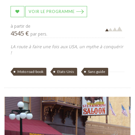
VOIR LE PROGRAMME
à partir de
4545 €
par pers.
LA route à faire une fois aux USA, un mythe à conquérir
!
Moto road-book
Etats-Unis
Sans guide