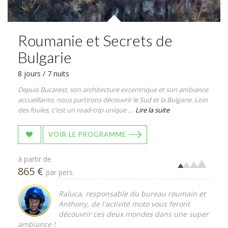
Roumanie et Secrets de
Bulgarie
8 jours / 7 nuits
Depuis Bucarest, son architecture excentrique et son ambiance
accueillante, nous partirons découvrir le Sud et la Bulgarie. Loin
des foules, c'est un road-trip unique ...
Lire la suite
VOIR LE PROGRAMME
à partir de
865 €
par pers.
Raluca, responsable du bureau roumain et
Anthony, de l'activité moto vous feront
découvrir ces deux mondes dans une super
ambiance !