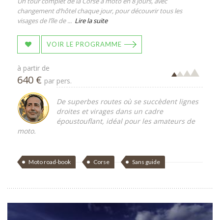
Un tour complet de la Corse à moto en 8 jours, avec
changement d’hôtel chaque jour, pour découvrir tous les
visages de l’île de ...
Lire la suite
VOIR LE PROGRAMME
à partir de
640 €
par pers.
De superbes routes où se succèdent lignes
droites et virages dans un cadre
époustouflant, idéal pour les amateurs de
moto.
Moto road-book
Corse
Sans guide