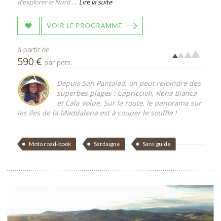
d’explorer le Nord ...
Lire la suite
VOIR LE PROGRAMME
à partir de
590 €
par pers.
Depuis San Pantaleo, on peut rejoindre des
superbes plages : Capriccioli, Rena Bianca
et Cala Volpe. Sur la route, le panorama sur
les îles de la Maddalena est à couper le souffle !
Moto road-book
Sardaigne
Sans guide