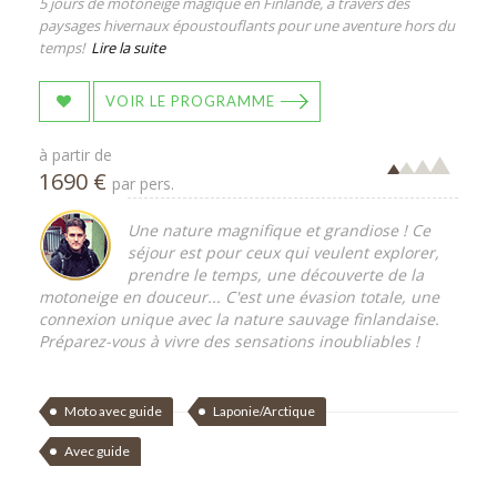
5 jours de motoneige magique en Finlande, à travers des
paysages hivernaux époustouflants pour une aventure hors du
temps!
Lire la suite
VOIR LE PROGRAMME
à partir de
1690 €
par pers.
Une nature magnifique et grandiose ! Ce
séjour est pour ceux qui veulent explorer,
prendre le temps, une découverte de la
motoneige en douceur... C'est une évasion totale, une
connexion unique avec la nature sauvage finlandaise.
Préparez-vous à vivre des sensations inoubliables !
Moto avec guide
Laponie/Arctique
Avec guide