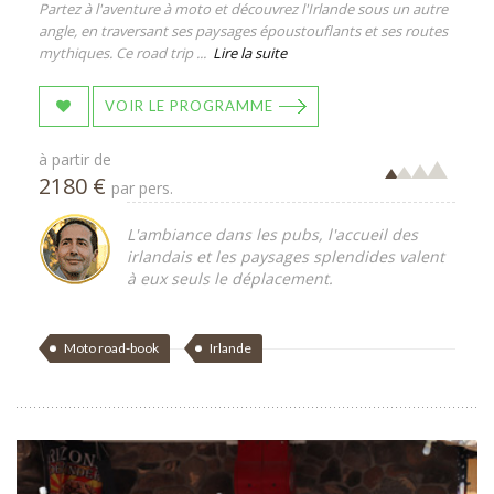
Partez à l'aventure à moto et découvrez l'Irlande sous un autre
angle, en traversant ses paysages époustouflants et ses routes
mythiques. Ce road trip ...
Lire la suite
VOIR LE PROGRAMME
à partir de
2180 €
par pers.
L'ambiance dans les pubs, l'accueil des
irlandais et les paysages splendides valent
à eux seuls le déplacement.
Moto road-book
Irlande