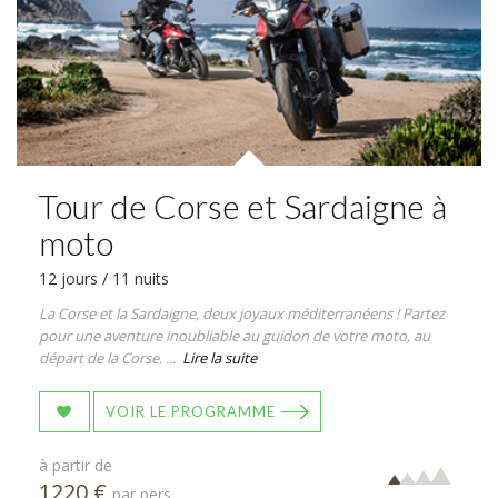
Tour de Corse et Sardaigne à
moto
12 jours / 11 nuits
La Corse et la Sardaigne, deux joyaux méditerranéens ! Partez
pour une aventure inoubliable au guidon de votre moto, au
départ de la Corse. ...
Lire la suite
VOIR LE PROGRAMME
à partir de
1220 €
par pers.