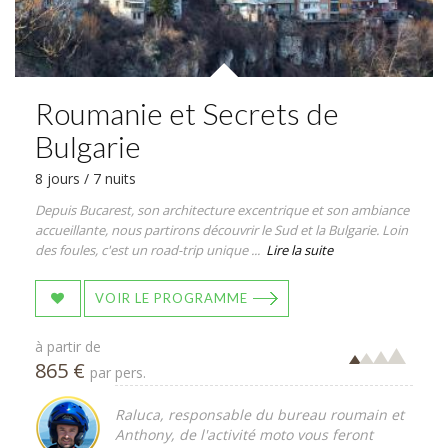
Roumanie et Secrets de
Bulgarie
8 jours / 7 nuits
Depuis Bucarest, son architecture excentrique et son ambiance
accueillante, nous partirons découvrir le Sud et la Bulgarie. Loin
des foules, c'est un road-trip unique ...
Lire la suite
VOIR LE PROGRAMME
à partir de
865 €
par pers.
Raluca, responsable du bureau roumain et
Anthony, de l'activité moto vous feront