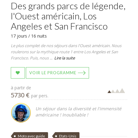
Des grands parcs de légende,
l'Ouest américain, Los
Angeles et San Francisco
17 jours / 16 nuits
Le plus complet de nos séjours dans l'Ouest américain. Nous
roulerons sur la mythique route 1 entre Los Angeles et San
Francisco. Puis, nous ...
Lire la suite
VOIR LE PROGRAMME
à partir de
5730 €
par pers.
Un séjour dans la diversité et l'immensité
américaine ! Inoubliable !
Moto avec guide
Etats-Unis