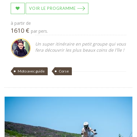
VOIR LE PROGRAMME
à partir de
1610 €
par pers.
Un super itinéraire en petit groupe qui vous
fera découvrir les plus beaux coins de l'île !
Moto avec guide
Corse