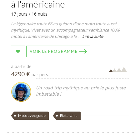
à l'américaine
17 jours / 16 nuits
La légendaire route 66 au guidon d'une moto toute aussi
mythique. Vivez avec un accompagnateur l'ambiance 100%
motel à l'américaine de Chicago à la ...
Lire la suite
VOIR LE PROGRAMME
à partir de
4290 €
par pers.
Un road trip mythique au prix le plus juste,
imbattable !
Moto avec guide
Etats-Unis