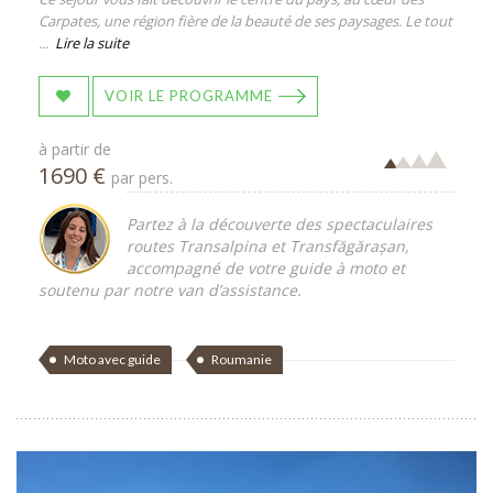
Carpates, une région fière de la beauté de ses paysages. Le tout
...
Lire la suite
VOIR LE PROGRAMME
à partir de
1690 €
par pers.
Partez à la découverte des spectaculaires
routes Transalpina et Transfăgărașan,
accompagné de votre guide à moto et
soutenu par notre van d’assistance.
Moto avec guide
Roumanie