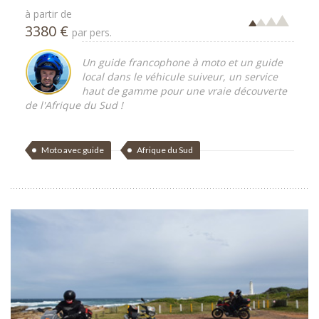
à partir de
3380 €
par pers.
Un guide francophone à moto et un guide
local dans le véhicule suiveur, un service
haut de gamme pour une vraie découverte
de l'Afrique du Sud !
Moto avec guide
Afrique du Sud