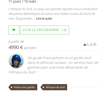
11 jours / 10 nuits
L'Afrique du Sud, un pays aux grands espaces nous conduisant
des pistes désertiques du karoo aux belles routes du bord de
mer. De grandes ...
Lire la suite
VOIR LE PROGRAMME
à partir de
4990 €
par pers.
Un guide francophone et un guide local
dans le véhicule suiveur, un service haut de
gamme pour une vraie découverte de
l'Afrique du Sud !
Moto avec guide
Afrique du Sud