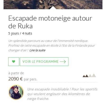
Escapade motoneige autour
de Ruka
5 jours / 4 nuits
Un splendide parcours au cœur de l'immensité nordique.
Profitez de cette escapade en étoile à l'Est de la Finlande pour
changer d'air !
Lire la suite
VOIR LE PROGRAMME
à partir de
2090 €
par pers.
Une escapade inoubliable ! Pour les sportifs
qui veulent engloutir des kilomètres de
neige fraiche.