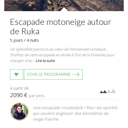
Escapade motoneige autour
de Ruka
5 jours / 4 nuits
Un splendide parcours au cœur de l'immensité nordique.
Profitez de cette escapade en étoile à l'Est de la Finlande pour
changer d'air !
Lire la suite
VOIR LE PROGRAMME
à partir de
2090 €
par pers.
Une escapade inoubliable ! Pour les sportifs
qui veulent engloutir des kilomètres de
neige fraiche.