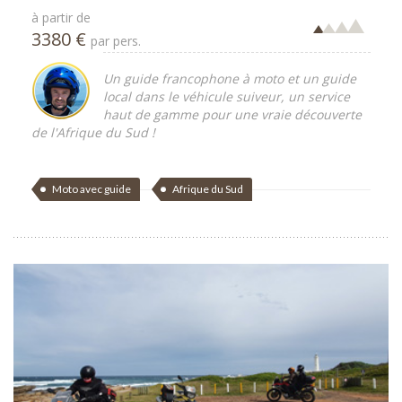
à partir de
3380 €
par pers.
Un guide francophone à moto et un guide
local dans le véhicule suiveur, un service
haut de gamme pour une vraie découverte
de l'Afrique du Sud !
Moto avec guide
Afrique du Sud