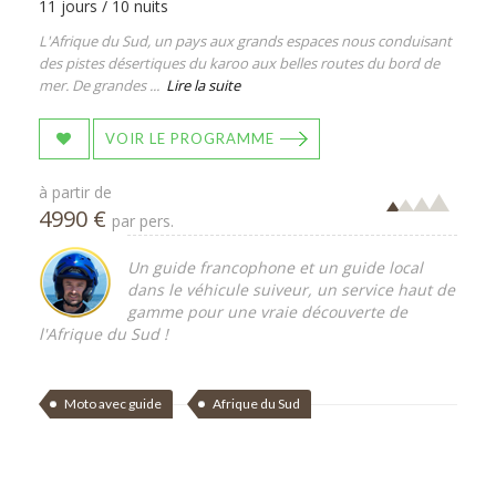
11 jours / 10 nuits
L'Afrique du Sud, un pays aux grands espaces nous conduisant
des pistes désertiques du karoo aux belles routes du bord de
mer. De grandes ...
Lire la suite
VOIR LE PROGRAMME
à partir de
4990 €
par pers.
Un guide francophone et un guide local
dans le véhicule suiveur, un service haut de
gamme pour une vraie découverte de
l'Afrique du Sud !
Moto avec guide
Afrique du Sud