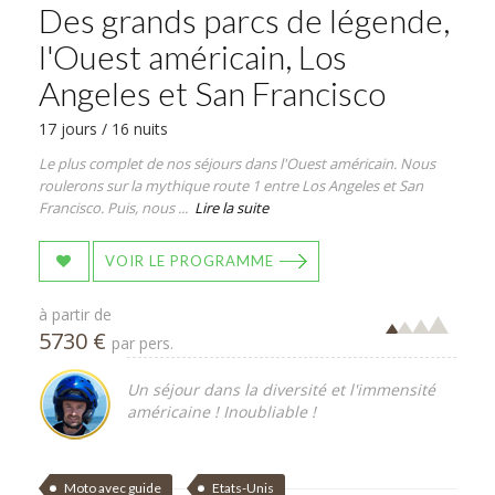
Des grands parcs de légende,
l'Ouest américain, Los
Angeles et San Francisco
17 jours / 16 nuits
Le plus complet de nos séjours dans l'Ouest américain. Nous
roulerons sur la mythique route 1 entre Los Angeles et San
Francisco. Puis, nous ...
Lire la suite
VOIR LE PROGRAMME
à partir de
5730 €
par pers.
Un séjour dans la diversité et l'immensité
américaine ! Inoubliable !
Moto avec guide
Etats-Unis