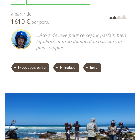
à partir de
1610 €
par pers.
Décors de rêve pour ce séjour parfait, bien
équilibré et probablement le parcours le
plus complet.
Moto avec guide
Himalaya
Inde