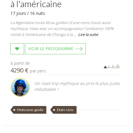
à l'américaine
17 jours / 16 nuits
La légendaire route 66 au guidon d'une moto toute aussi
mythique. Vivez avec un accompagnateur l'ambiance 100%
motel à l'américaine de Chicago à la ...
Lire la suite
VOIR LE PROGRAMME
à partir de
4290 €
par pers.
Un road trip mythique au prix le plus juste,
imbattable !
Moto avec guide
Etats-Unis