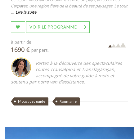
Carpates, une région fière de la beauté de ses paysages. Le tout
...
Lire la suite
VOIR LE PROGRAMME
à partir de
1690 €
par pers.
Partez à la découverte des spectaculaires
routes Transalpina et Transfăgărașan,
accompagné de votre guide à moto et
soutenu par notre van d’assistance.
Moto avec guide
Roumanie