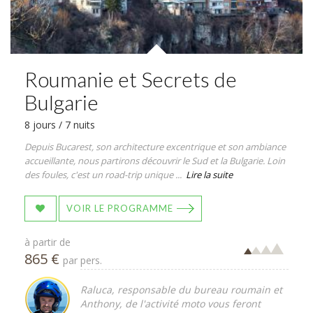
Roumanie et Secrets de
Bulgarie
8 jours / 7 nuits
Depuis Bucarest, son architecture excentrique et son ambiance
accueillante, nous partirons découvrir le Sud et la Bulgarie. Loin
des foules, c'est un road-trip unique ...
Lire la suite
VOIR LE PROGRAMME
à partir de
865 €
par pers.
Raluca, responsable du bureau roumain et
Anthony, de l'activité moto vous feront