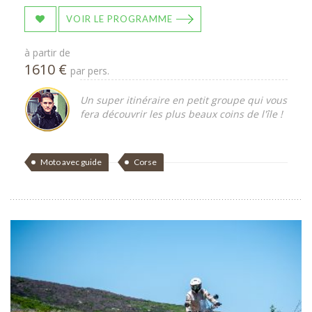
VOIR LE PROGRAMME
à partir de
1610 €
par pers.
Un super itinéraire en petit groupe qui vous
fera découvrir les plus beaux coins de l'île !
Moto avec guide
Corse