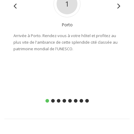
1
Porto
Arrivée à Porto. Rendez-vous à votre hôtel et profitez au
Rendez-
plus vite de l'ambiance de cette splendide cité classée au
récupér
patrimoine mondial de l'UNESCO.
le sud 
Aveiro 
Un peti
paysage
de tout
nuit.
Entre 1