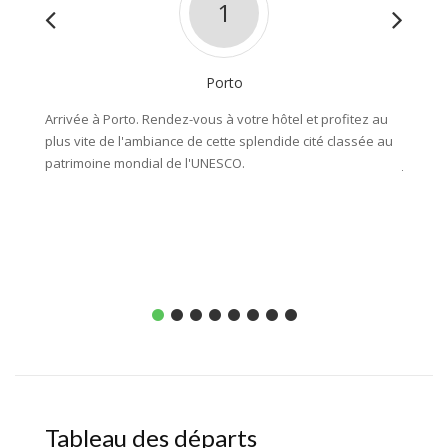
1
Porto
Arrivée à Porto. Rendez-vous à votre hôtel et profitez au
Vous pr
plus vite de l'ambiance de cette splendide cité classée au
les pla
patrimoine mondial de l'UNESCO.
journé
ensuite
Entre 1
Tableau des départs