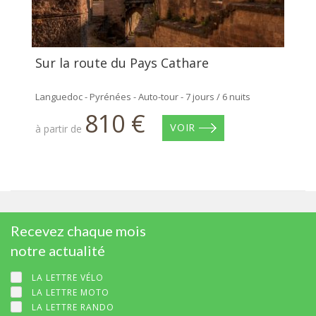
Sur la route du Pays Cathare
Languedoc - Pyrénées - Auto-tour - 7 jours / 6 nuits
810 €
à partir de
VOIR
Recevez chaque mois
notre actualité
LA LETTRE VÉLO
LA LETTRE MOTO
LA LETTRE RANDO