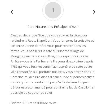
1
Parc Naturel des Pré-alpes d'Azur
C'est au départ de Nice que vous suivrez la côte pour
Vous pa
rejoindre la Route Napoléon. Vous longerez la croisette et
détour 
laisserez Canne derrière vous pour rentrer dans les
des pa
terres. Vous passerez à côté du superbe village de
retrouv
Mougins, perché sur sa colline, pour rejoindre Grasse.
le Géop
Arrêtez-vous à la Parfumerie Fragonard, exploitée depuis
richess
1782 qui vous fera ressentir l'atmosphère de cette petite
Sistero
ville consacrée aux parfums naturels. Vous entrez dans le
Votre é
Parc Naturel des Pré-alpes d'Azur sur de superbes petites
entour
routes qui vous conduiront jusqu'à Castellane. Un petit
Environ
détour est recommandé pour admirer le lac de Castillon, si
possible au coucher du soleil.
Nuit en
Environ 130 km et 3H00 de route.