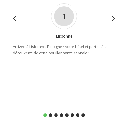
1
Lisbonne
Arrivée à Lisbonne. Rejoignez votre hôtel et partez à la
Récupér
découverte de cette bouillonnante capitale !
Vous l
petites
Vous p
Maure, 
région 
Environ