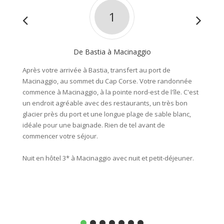
1
De Bastia à Macinaggio
Après votre arrivée à Bastia, transfert au port de
Une bel
Macinaggio, au sommet du Cap Corse. Votre randonnée
autour
commence à Macinaggio, à la pointe nord-est de l'île. C'est
des pet
un endroit agréable avec des restaurants, un très bon
dans u
glacier près du port et une longue plage de sable blanc,
d'innom
idéale pour une baignade. Rien de tel avant de
arrêt à
commencer votre séjour.
étape d
en face 
Nuit en hôtel 3* à Macinaggio avec nuit et petit-déjeuner.
Environ
Nuit à 