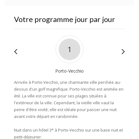
Votre programme jour par jour
1
Porto-Vecchio
Arrivée à Porto-Vecchio, une charmante ville perchée au-
L'itiné
dessus d'un golf magnifique. Porto-Vecchio est animée en
Vecchio
été. La ville est connue pour ses plages situées à
point d
l'extérieur de la ville. Cependant, la vieille ville vaut la
nombreu
peine d'être visité, elle est idéale pour passer une nuit
le maqu
avant votre départ en randonnée.
l'Ospéd
avant d
Nuit dans un hôtel 3* à Porto-Vecchio sur une base nuit et
petit-déjeuner.
Nuit en