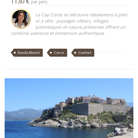
1130 €
par pers.
Le Cap Corse se découvre idéalement à pied
et à vélo : paysages côtiers, villages
pittoresques et nature préservée offrent un
combiné aventure et immersion authentique.
Rando liberté
Corse
Confort