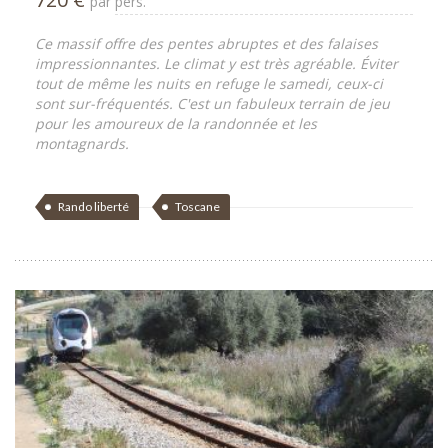
par pers.
Ce massif offre des pentes abruptes et des falaises
impressionnantes. Le climat y est très agréable. Éviter
tout de même les nuits en refuge le samedi, ceux-ci
sont sur-fréquentés. C'est un fabuleux terrain de jeu
pour les amoureux de la randonnée et les
montagnards.
Rando liberté
Toscane