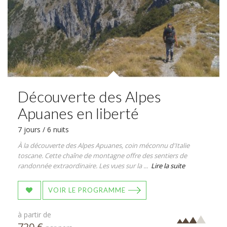
Découverte des Alpes
Apuanes en liberté
7 jours / 6 nuits
À la découverte des Alpes Apuanes, coin méconnu d'Italie
toscane. Cette chaîne de montagne offre des sentiers de
randonnée extraordinaire. Les vues sur la ...
Lire la suite
VOIR LE PROGRAMME
à partir de
720 €