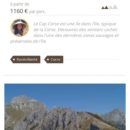
à partir de
1160 €
par pers.
Le Cap Corse est une île dans l'île, typique
de la Corse. Découvrez des sentiers cachés
dans l'une des dernières zones sauvages et
préservées de l'île.
Rando liberté
Corse