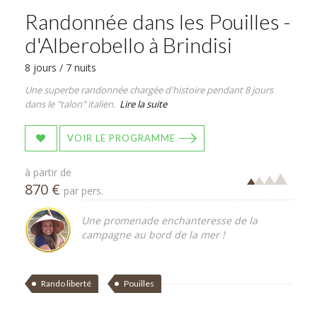
Randonnée dans les Pouilles -
d'Alberobello à Brindisi
8 jours / 7 nuits
Une superbe randonnée chargée d'histoire pendant 8 jours
dans le "talon" italien.
Lire la suite
VOIR LE PROGRAMME
à partir de
870 €
par pers.
Une promenade enchanteresse de la
campagne au bord de la mer !
Rando liberté
Pouilles