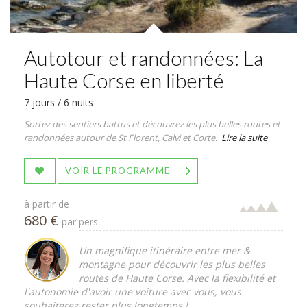
Autotour et randonnées: La
Haute Corse en liberté
7 jours / 6 nuits
Sortez des sentiers battus et découvrez les plus belles routes et
randonnées autour de St Florent, Calvi et Corte.
Lire la suite
VOIR LE PROGRAMME
à partir de
680 €
par pers.
Un magnifique itinéraire entre mer &
montagne pour découvrir les plus belles
routes de Haute Corse. Avec la flexibilité et
l'autonomie d'avoir une voiture avec vous, vous
souhaiterez rester plus longtemps !