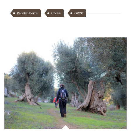
Rando liberté
Corse
GR20