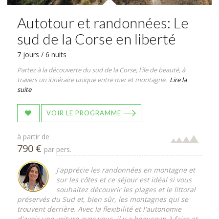
Autotour et randonnées: Le
sud de la Corse en liberté
7 jours / 6 nuits
Partez à la découverte du sud de la Corse, l'île de beauté, à
travers un itinéraire unique entre mer et montagne.
Lire la
suite
VOIR LE PROGRAMME
à partir de
790 €
par pers.
J'apprécie les randonnées en montagne et
sur les côtes et ce séjour est idéal si vous
souhaitez découvrir les plages et le littoral
préservés du Sud et, bien sûr, les montagnes qui se
trouvent derrière. Avec la flexibilité et l'autonomie
d'avoir une voiture avec vous, il y a beaucoup à faire et