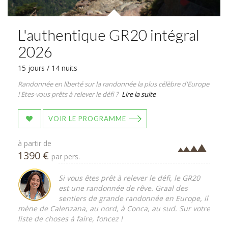
L'authentique GR20 intégral
2026
15 jours / 14 nuits
Randonnée en liberté sur la randonnée la plus célèbre d'Europe
! Etes-vous prêts à relever le défi ?
Lire la suite
VOIR LE PROGRAMME
à partir de
1390 €
par pers.
Si vous êtes prêt à relever le défi, le GR20
est une randonnée de rêve. Graal des
sentiers de grande randonnée en Europe, il
mène de Calenzana, au nord, à Conca, au sud. Sur votre
liste de choses à faire, foncez !