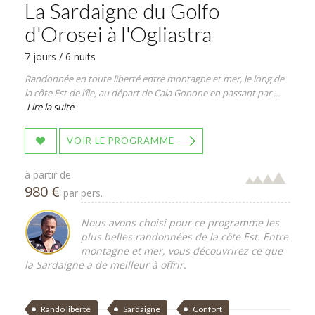
La Sardaigne du Golfo
d'Orosei à l'Ogliastra
7 jours / 6 nuits
Randonnée en toute liberté entre montagne et mer, le long de
la côte Est de l’île, au départ de Cala Gonone en passant par ...
Lire la suite
VOIR LE PROGRAMME
à partir de
980 €
par pers.
Nous avons choisi pour ce programme les
plus belles randonnées de la côte Est. Entre
montagne et mer, vous découvrirez ce que
la Sardaigne a de meilleur à offrir.
Rando liberté
Sardaigne
Confort