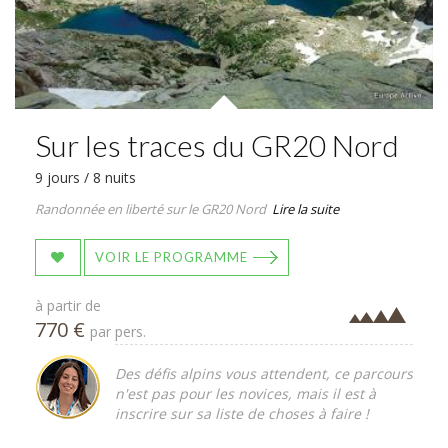
Sur les traces du GR20 Nord
9 jours / 8 nuits
Randonnée en liberté sur le GR20 Nord
Lire la suite
VOIR LE PROGRAMME
à partir de
770 €
par pers.
Des défis alpins vous attendent, ce parcours
n'est pas pour les novices, mais il est à
inscrire sur sa liste de choses à faire !