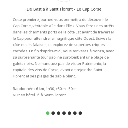
De Bastia à Saint Florent - Le Cap Corse
Cette première journée vous permettra de découvrir le
Profite
Cap Corse, véritable « île dans l'île ». Vous ferez des arrêts
eaux cr
dans les charmants ports de la côte Est avant de traverser
Depuis 
le Cap pour atteindre la magnifique côte Ouest. Suivez la
rochers
côte et ses falaises, et explorez de superbes criques
une pro
cachées. En fin d'après-midi, vous arriverez à Nonza, avec
falaise
sa surprenante tour paoline surplombant une plage de
magnifi
galets noirs. Ne manquez pas de visiter Patrimonio, la
des Agr
capitale des vins de Corse, avant de rejoindre Saint-
nombreu
Florent et ses plages de sable blanc.
napolé
Randonnée : 6 km, 1h30, +50 m, -50 m.
Randonn
Nuit en hôtel 3* à Saint-Florent.
Seconde