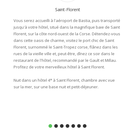
Saint-Florent
Vous serez accueilli à l'aéroport de Bastia, puis transporté
Après u
jusqu'à votre hôtel, situé dans la magnifique baie de Saint
port de
Florent, sur la côte nord-ouest de la Corse. Détendez-vous
pour un
dans cette oasis de charme, visitez le port chic de Saint
Salecci
Florent, surnommé le Saint-Tropez corse, flânez dans les
le sent
rues de la vieille ville et, peut-être, dînez ce soir dans le
perdues
restaurant de l'hôtel, recommandé par le Gault et Millau.
nombreu
Profitez de votre merveilleux hôtel à Saint Florent.
votre h
Nuit dans un hôtel 4* à Saint Florent, chambre avec vue
Environ
sur la mer, sur une base nuit et petit-déjeuner.
Nuit en
mer, su