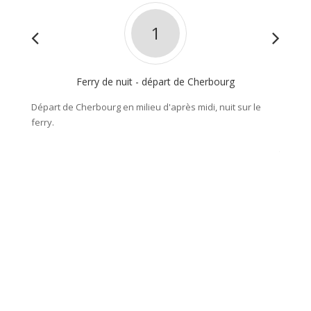
1
Ferry de nuit - départ de Cherbourg
Départ de Cherbourg en milieu d'après midi, nuit sur le
À votre
ferry.
directi
vibrant
trajet,
flâner 
ambianc
offrira 
où vou
fabrica
Nuit à 