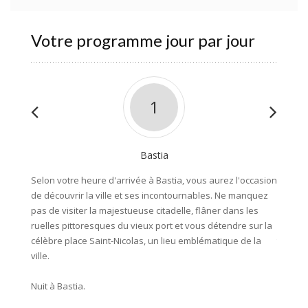
Votre programme jour par jour
1
Bastia
Selon votre heure d'arrivée à Bastia, vous aurez l'occasion
Lors de
de découvrir la ville et ses incontournables. Ne manquez
magnifi
pas de visiter la majestueuse citadelle, flâner dans les
vous p
ruelles pittoresques du vieux port et vous détendre sur la
franchi
célèbre place Saint-Nicolas, un lieu emblématique de la
travers
ville.
pour dé
Nuit à Bastia.
2 dista
82km (D