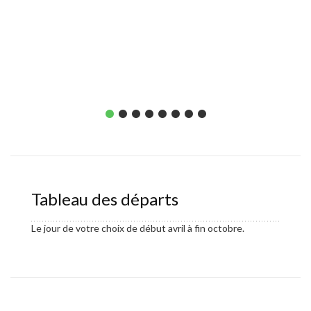
ou 107k
Nuit à S
Tableau des départs
Le jour de votre choix de début avril à fin octobre.