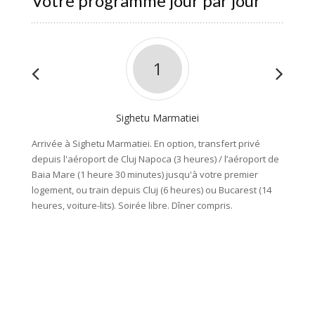
Votre programme jour par jour
1
Sighetu Marmatiei
Arrivée à Sighetu Marmatiei. En option, transfert privé
Après l
depuis l'aéroport de Cluj Napoca (3 heures) / l’aéroport de
par une
Baia Mare (1 heure 30 minutes) jusqu'à votre premier
Marmati
logement, ou train depuis Cluj (6 heures) ou Bucarest (14
visiter
heures, voiture-lits). Soirée libre. Dîner compris.
musée s
livrera
Rouman
pause-c
balader
avec l'
l'Holoc
goût du