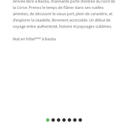
Arrivée libre à Bastia, charmante porte d’entrée du nord de
Si loca
la Corse. Prenez le temps de flâner dans ses ruelles
à Basti
animées, de découvrir le vieux port, plein de caractère, et
d’explorer la citadelle, librement accessible. Un début de
Le mati
voyage entre authenticité, histoire et paysages sublimes.
superbe
littora
Nuit en hôtel*** à Bastia.
s’enfon
travers
occiden
long du
paoline
et moul
village
hôtel*.
Distanc
55 km (D
ou 69 k