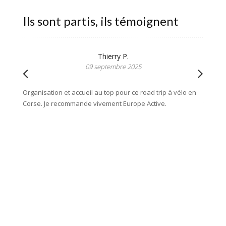
Ils sont partis, ils témoignent
Thierry P.
09 septembre 2025
Organisation et accueil au top pour ce road trip à vélo en
Nous t
Corse. Je recommande vivement Europe Active.
travers
Nous te
précieu
conseils
Tout a é
Alors e