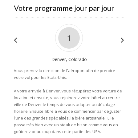
Votre programme jour par jour
1
Denver, Colorado
De
Vous prenez la direction de l'aéroport afin de prendre
Que le
votre vol pour les Etats-Unis.
travers
magnifi
À votre arrivée à Denver, vous récupérez votre voiture de
sera po
location et ensuite, vous rejoindrez votre hôtel au centre-
une idé
ville de Denver le temps de vous adapter au décalage
une pe
horaire. Ensuite, libre à vous de commencer par déguster
dormire
l'une des grandes spécialités, la bière artisanale ! Elle
bains 
passe très bien avec un steak de bison comme vous en
goûterez beaucoup dans cette partie des USA.
Environ