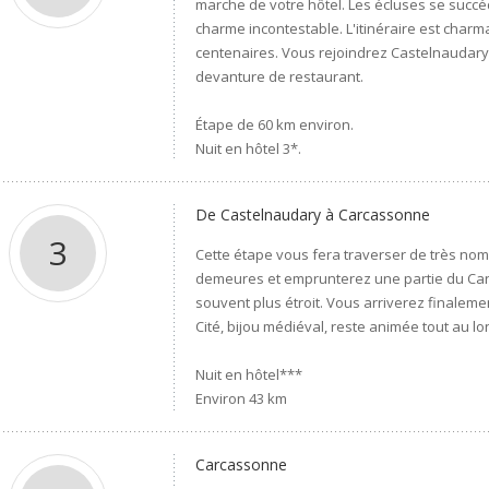
marche de votre hôtel. Les écluses se succéd
charme incontestable. L'itinéraire est charm
centenaires. Vous rejoindrez Castelnaudary
devanture de restaurant.
Étape de 60 km environ.
Nuit en hôtel 3*.
De Castelnaudary à Carcassonne
3
Cette étape vous fera traverser de très no
demeures et emprunterez une partie du Canal
souvent plus étroit. Vous arriverez finalemen
Cité, bijou médiéval, reste animée tout au lo
Nuit en hôtel***
Environ 43 km
Carcassonne