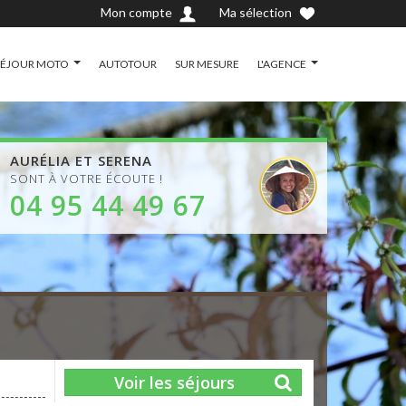
Mon compte
Ma sélection
SÉJOUR MOTO
AUTOTOUR
SUR MESURE
L'AGENCE
AURÉLIA ET SERENA
SONT À VOTRE ÉCOUTE !
04 95 44 49 67
Voir les séjours