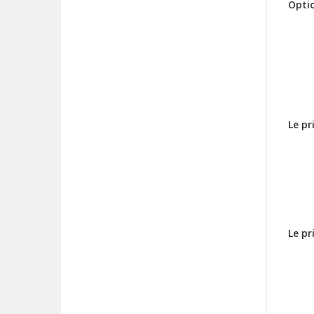
Opti
Le p
Le pr