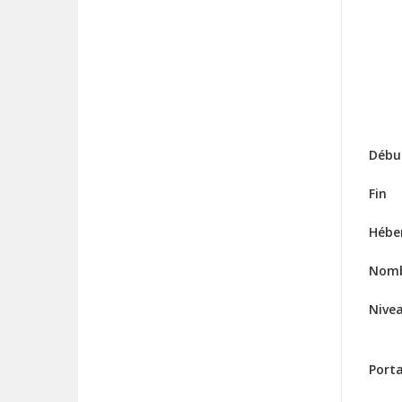
Débu
Fin
Hébe
Nomb
Nive
Port