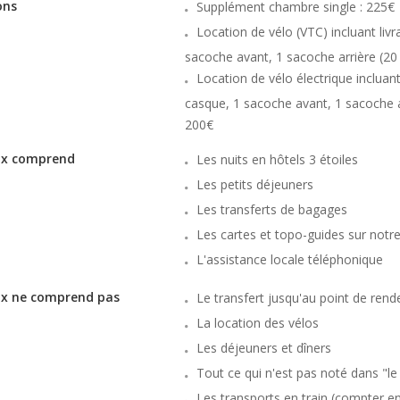
ons
Supplément chambre single : 225€
Location de vélo (VTC) incluant livr
sacoche avant, 1 sacoche arrière (20 l
Location de vélo électrique incluant
casque, 1 sacoche avant, 1 sacoche arr
200€
rix comprend
Les nuits en hôtels 3 étoiles
Les petits déjeuners
Les transferts de bagages
Les cartes et topo-guides sur notr
L'assistance locale téléphonique
ix ne comprend pas
Le transfert jusqu'au point de rend
La location des vélos
Les déjeuners et dîners
Tout ce qui n'est pas noté dans "l
Les transports en train (compter e