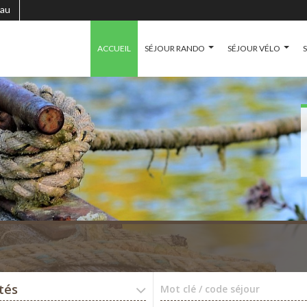
au
ACCUEIL
SÉJOUR RANDO
SÉJOUR VÉLO
ités
Mot clé / code séjour