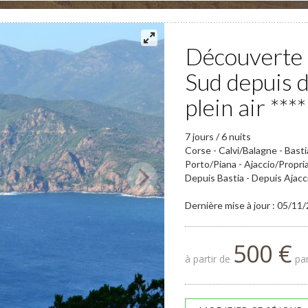
Découverte 
Sud depuis 
plein air ****
7 jours / 6 nuits
Corse - Calvi/Balagne - Bast
Porto/Piana - Ajaccio/Propri
Depuis Bastia - Depuis Ajacc
Dernière mise à jour : 05/11
500 €
à partir de
par