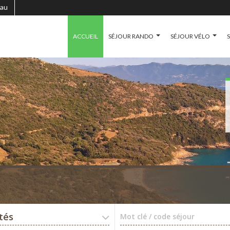
au
ACCUEIL
SÉJOUR RANDO
SÉJOUR VÉLO
ités
Mot clé / code séjour