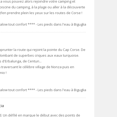
tia vous pouvez alors rejoindre votre camping et
 piscine du camping, à la plage ou aller à la découverte
d’en prendre plein les yeux sur les routes de Corse !
w tout confort **** - Les pieds dans l'eau à Biguglia
prunter la route qui rejoint la pointe du Cap Corse. De
urplombant de superbes criques aux eaux turquoise.
 d'Erbalunga, de Centuri...
n traversant le célèbre village de Nonza puis en
nio !
w tout confort **** - Les pieds dans l'eau à Biguglia
cia
d. Un défilé en marque le début avec des points de