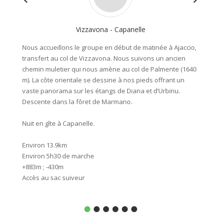
Vizzavona - Capanelle
Nous accueillons le groupe en début de matinée à Ajaccio,
Sublime
transfert au col de Vizzavona. Nous suivons un ancien
Verde p
chemin muletier qui nous amène au col de Palmente (1640
superbe
m). La côte orientale se dessine à nos pieds offrant un
atteign
vaste panorama sur les étangs de Diana et d’Urbinu.
haut s
Descente dans la fôret de Marmano.
Descent
des Poz
Nuit en gîte à Capanelle.
Nuit au
Environ 13.9km
Environ 5h30 de marche
Enviro
+883m ; -430m
Enviro
Accès au sac suiveur
+812m ;
Accès a