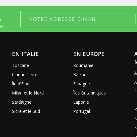
O
DO
EN ITALIE
EN EUROPE
Toscane
Roumanie
A
Cinque Terre
Balkans
A
Île d'Elbe
Espagne
É
Milan et le Nord
Îles Britanniques
I
Sardaigne
Laponie
K
Sicile et le Sud
Portugal
N
N