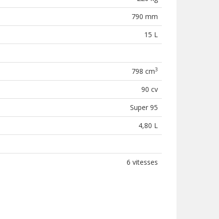
790 mm
15 L
3
798 cm
90 cv
Super 95
4,80 L
6 vitesses