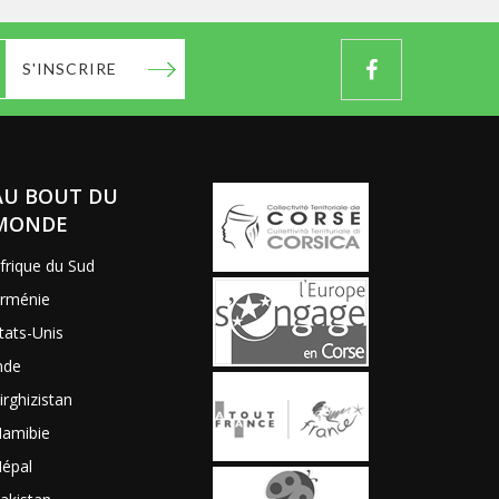
S'INSCRIRE
AU BOUT DU
MONDE
frique du Sud
rménie
tats-Unis
nde
irghizistan
amibie
épal