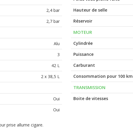
Hauteur de selle
2,4 bar
Réservoir
2,7 bar
MOTEUR
Cylindrée
Alu
Puissance
3
Carburant
42 L
Consommation pour 100 km
2 x 38,5 L
TRANSMISSION
Boite de vitesses
Oui
Oui
ur prise allume cigare.