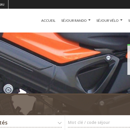
au
ACCUEIL
SÉJOUR RANDO
SÉJOUR VÉLO
ités
Mot clé / code séjour