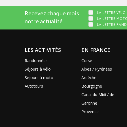
Recevez chaque mois
LA LETTRE VÉLO
LA LETTRE MOT
notre actualité
LA LETTRE RAN
LES ACTIVITÉS
EN FRANCE
Randonnées
Corse
Séjours à vélo
Alpes / Pyrénées
Séjours à moto
Ardèche
Autotours
Bourgogne
Canal du Midi / de
Garonne
Provence