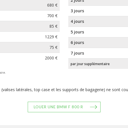
2 jours
680 €
3 jours
700 €
4 jours
85 €
5 jours
1229 €
6 jours
75 €
7 jours
2000 €
par jour supplémentaire
ire.
(valises latérales, top case et les supports de bagagerie) ne sont co
LOUER UNE BMW F 800 R