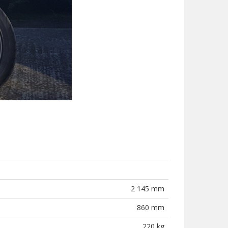
2 145 mm
860 mm
220 kg