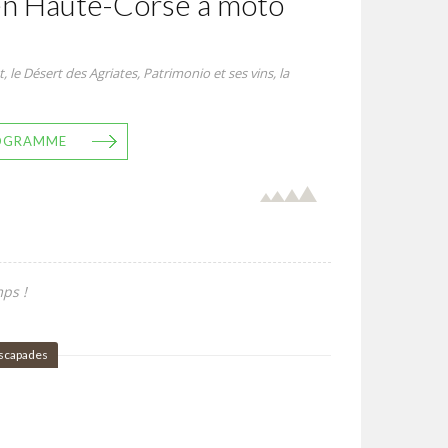
n Haute-Corse à moto
, le Désert des Agriates, Patrimonio et ses vins, la
ROGRAMME
ps !
scapades