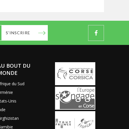
S'INSCRIRE
AU BOUT DU
MONDE
frique du Sud
rménie
tats-Unis
nde
irghizistan
amibie