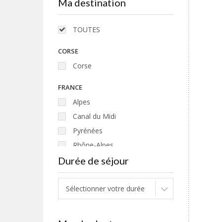
Ma destination
Moto road-book
AUTOTOUR
TOUTES
Auto-tour
CORSE
Corse
FRANCE
Alpes
Canal du Midi
Pyrénées
Rhône-Alpes
Durée de séjour
ITALIE
Toscane
Sélectionner votre durée