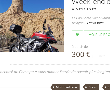
Week-end e
4 jours / 3 nuits
Le Cap Corse, Saint-Florent
Balagne...
Lire la suite
VOIR LE P
à partir de
300 €
par pers.
ncentré de Corse pour vous donner l'envie de revenir plus longtem
Moto road-book
Corse
E