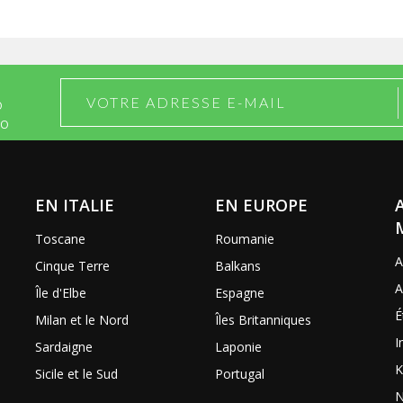
O
DO
EN ITALIE
EN EUROPE
Toscane
Roumanie
A
Cinque Terre
Balkans
A
Île d'Elbe
Espagne
É
Milan et le Nord
Îles Britanniques
I
Sardaigne
Laponie
K
Sicile et le Sud
Portugal
N